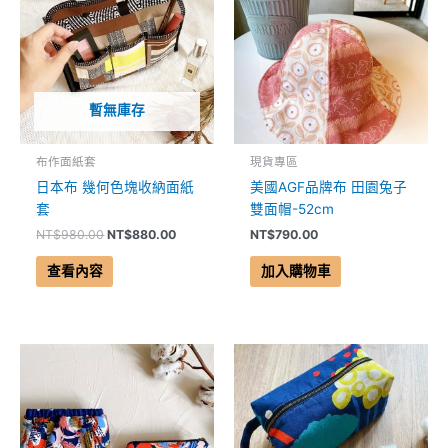
格：
格：
NT$980.00。
NT$880.00。
暫無庫存
布作面紙套
現貨專區
日本布 幾何色塊收納面紙
美國AGF品牌布 田園兔子
套
雙面帽-52cm
NT$
980.00
NT$
880.00
NT$
790.00
查看內容
加入購物車
原
目
原
目
始
前
始
前
價
價
價
價
格：
格：
格：
格：
NT$790.00。
NT$700.00。
NT$950.00。
NT$850.