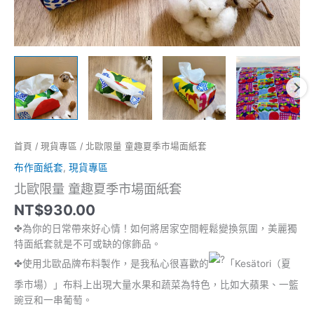
首頁
/
現貨專區
/ 北歐限量 童趣夏季市場面紙套
布作面紙套
,
現貨專區
北歐限量 童趣夏季市場面紙套
NT$
930.00
✤為你的日常帶來好心情！如何將居家空間輕鬆變換氛圍，美麗獨
特面紙套就是不可或缺的傢飾品。
✤使用北歐品牌布料製作，是我私心很喜歡的
「Kesätori（夏
季市場）」布料上出現大量水果和蔬菜為特色，比如大蘋果、一籃
豌豆和一串葡萄。