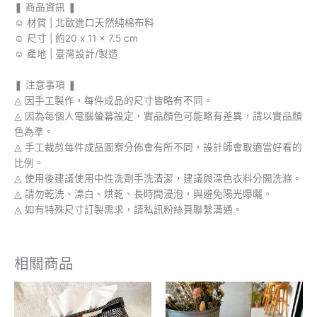
❚ 商品資訊 ❚
☺︎ 材質 | 北歐進口天然純棉布料
☺︎ 尺寸 | 約20 x 11 x 7.5 cm
☺︎ 產地 | 臺灣設計/製造
❚ 注意事項 ❚
◬ 因手工製作，每件成品的尺寸皆略有不同。
◬ 因為每個人電腦螢幕設定，實品顏色可能略有差異，請以實品顏
色為準。
◬ 手工裁剪每件成品圖案分佈會有所不同，設計師會取適當好看的
比例。
◬ 使用後建議使用中性洗劑手洗清潔，建議與深色衣料分開洗滌。
◬ 請勿乾洗、漂白、烘乾、長時間浸泡，與避免陽光曝曬。
◬ 如有特殊尺寸訂製需求，請私訊粉絲頁聯繫溝通。
相關商品
原
目
始
前
價
價