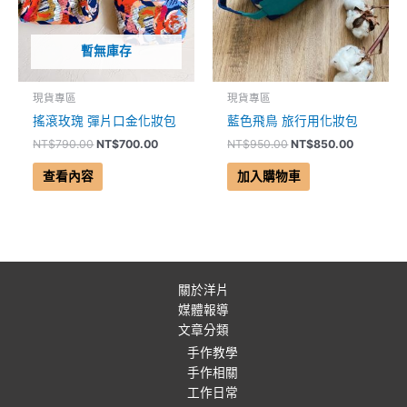
暫無庫存
現貨專區
現貨專區
搖滾玫瑰 彈片口金化妝包
藍色飛鳥 旅行用化妝包
NT$
790.00
NT$
700.00
NT$
950.00
NT$
850.00
查看內容
加入購物車
關於洋片
媒體報導
文章分類
手作教學
手作相關
工作日常