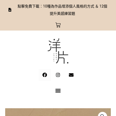
跳
點擊免費下載：10種為作品增添個人風格的方式 ＆ 12個
至
提升美感練習題
主
要
購
內
物
容
籃
F
I
E
a
n
n
c
s
v
e
t
e
b
a
l
o
g
o
o
r
p
k
a
e
m