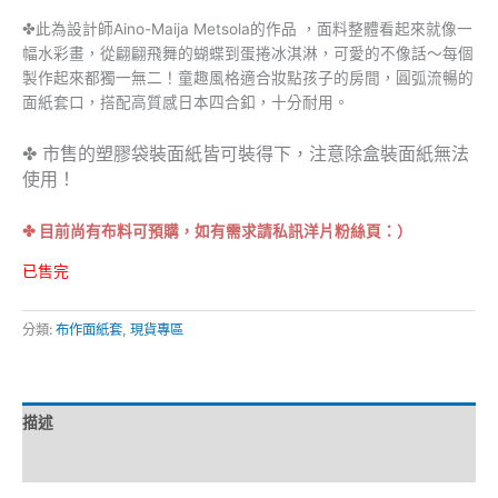
✤此為設計師Aino-Maija Metsola的作品 ，面料整體看起來就像一
幅水彩畫，從翩翩飛舞的蝴蝶到蛋捲冰淇淋，可愛的不像話～每個
製作起來都獨一無二！童趣風格適合妝點孩子的房間，圓弧流暢的
面紙套口，搭配高質感日本四合釦，十分耐用。
✤ 市售的塑膠袋裝面紙皆可裝得下，注意除盒裝面紙無法
使用！
✤ 目前尚有布料可預購，如有需求請私訊洋片粉絲頁：）
已售完
分類:
布作面紙套
,
現貨專區
描述
評價 (0)